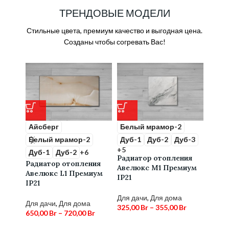
ТРЕНДОВЫЕ МОДЕЛИ
Стильные цвета, премиум качество и выгодная цена.
Созданы чтобы согревать Вас!
Айсберг
Белый мрамор-2
Порт
Белый мрамор-2
Дуб-1
Дуб-2
Дуб-3
Нам
+5
+2
Дуб-1
Дуб-2
+6
Радиатор отопления
Ради
Радиатор отопления
Авелюкс М1 Премиум
Авел
Авелюкс L1 Премиум
IP21
IP21
IP21
Для дачи
,
Для дома
Для д
Для дачи
,
Для дома
325,00
Br
–
355,00
Br
620,0
650,00
Br
–
720,00
Br