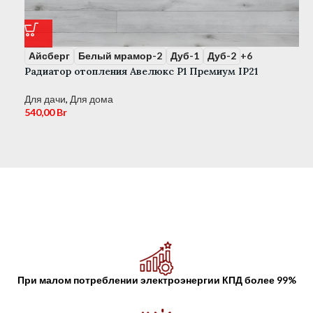
Р
Айсберг
Белый мрамор-2
Дуб-1
Дуб-2
+6
Радиатор отопления Авелюкс Р1 Премиум IP21
Д
3
Для дачи
,
Для дома
540,00
Br
При малом потреблении электроэнергии КПД более 99%